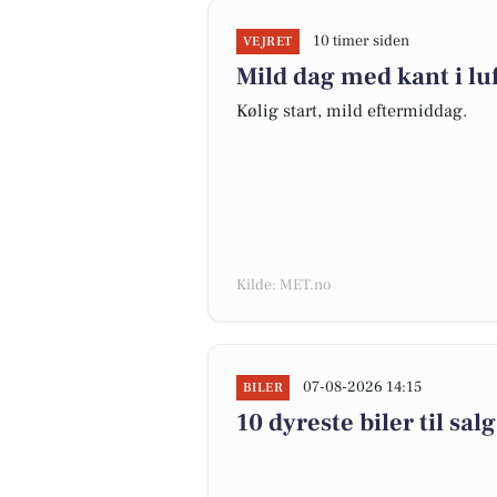
10 timer siden
VEJRET
Mild dag med kant i lu
Kølig start, mild eftermiddag.
Kilde: MET.no
07-08-2026 14:15
BILER
10 dyreste biler til s