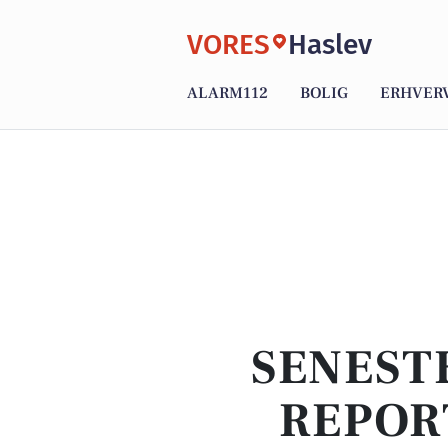
VORES
Haslev
ALARM112
BOLIG
ERHVER
SENEST
REPOR