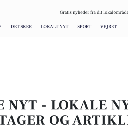
Gratis nyheder fra
dit
lokalområde
V
DET SKER
LOKALT NYT
SPORT
VEJRET
E NYT - LOKALE N
TAGER OG ARTIKL