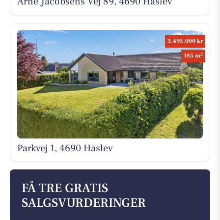
Arne Jacobsens Vej 89, 4690 Haslev
3.495.000 kr
2
185 m
Parkvej 1, 4690 Haslev
FÅ TRE GRATIS
SALGSVURDERINGER