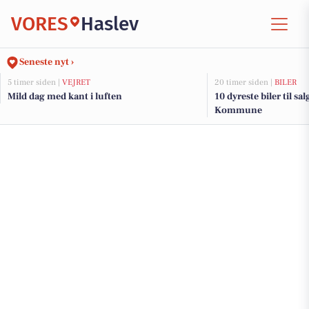
VORES
Haslev
Seneste nyt ›
5 timer siden |
VEJRET
20 timer siden |
BILER
Mild dag med kant i luften
10 dyreste biler til s
Kommune