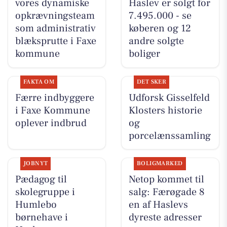
vores dynamiske
Haslev er solgt for
opkrævningsteam
7.495.000 - se
som administrativ
køberen og 12
blæksprutte i Faxe
andre solgte
kommune
boliger
FAKTA OM
DET SKER
Færre indbyggere
Udforsk Gisselfeld
i Faxe Kommune
Klosters historie
oplever indbrud
og
porcelænssamling
JOBNYT
BOLIGMARKED
Pædagog til
Netop kommet til
skolegruppe i
salg: Færøgade 8
Humlebo
en af Haslevs
børnehave i
dyreste adresser