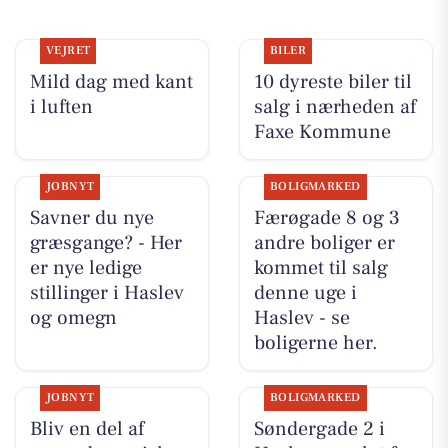
VEJRET
BILER
Mild dag med kant
10 dyreste biler til
i luften
salg i nærheden af
Faxe Kommune
JOBNYT
BOLIGMARKED
Savner du nye
Færøgade 8 og 3
græsgange? - Her
andre boliger er
er nye ledige
kommet til salg
stillinger i Haslev
denne uge i
og omegn
Haslev - se
boligerne her.
JOBNYT
BOLIGMARKED
Bliv en del af
Søndergade 2 i