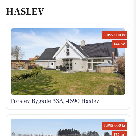
HASLEV
2.095.000 kr
2
144 m
Førslev Bygade 33A, 4690 Haslev
3.895.000 kr
2
175 m