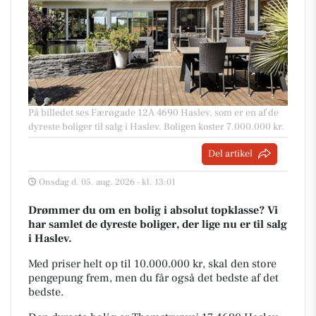
På billedet ses Færøgade 12A 4690 Haslev, som er en af de
dyreste boliger til salg i Haslev. Boligen koster 7.000.000 kr.
Del artikel
Onsdag d. 05. aug. 2026 - kl. 13:01
Drømmer du om en bolig i absolut topklasse? Vi
har samlet de dyreste boliger, der lige nu er til salg
i Haslev.
Med priser helt op til 10.000.000 kr, skal den store
pengepung frem, men du får også det bedste af det
bedste.