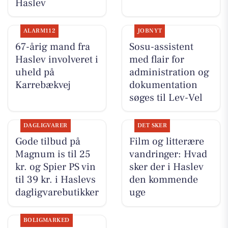
Haslev
ALARM112
JOBNYT
67-årig mand fra
Sosu-assistent
Haslev involveret i
med flair for
uheld på
administration og
Karrebækvej
dokumentation
søges til Lev-Vel
DAGLIGVARER
DET SKER
Gode tilbud på
Film og litterære
Magnum is til 25
vandringer: Hvad
kr. og Spier PS vin
sker der i Haslev
til 39 kr. i Haslevs
den kommende
dagligvarebutikker
uge
BOLIGMARKED