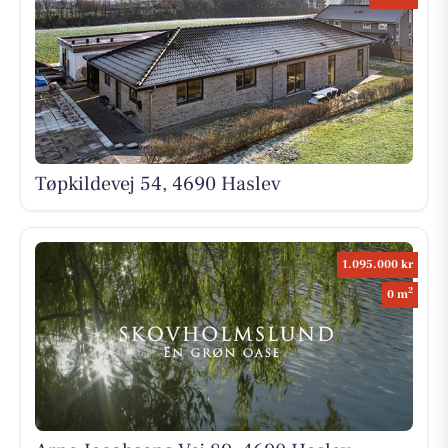
Tøpkildevej 54, 4690 Haslev
1.095.000 kr
2
0 m