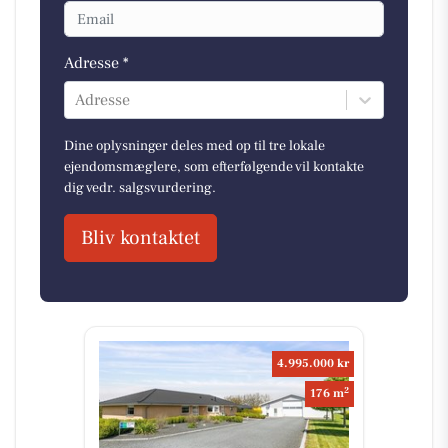
Adresse *
Adresse
Dine oplysninger deles med op til tre lokale
ejendomsmæglere, som efterfølgende vil kontakte
dig vedr. salgsvurdering.
Bliv kontaktet
4.995.000 kr
2
176 m