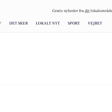
Gratis nyheder fra
dit
lokalområde
V
DET SKER
LOKALT NYT
SPORT
VEJRET