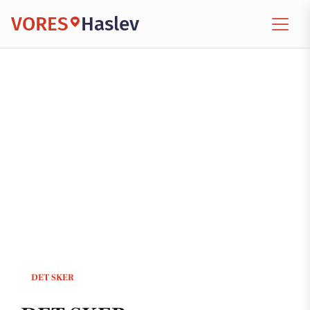
VORES
Haslev
DET SKER