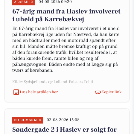
04-08-2026 09:20
ALARM112
67-årig mand fra Haslev involveret
i uheld på Karrebækvej
En 67-årig mand fra Haslev var involveret i et uheld
på Karrebækvej lige uden for Næstved, da han kørte
med en bådtrailer med en motorbåd spændt efter
sin bil. Manden måtte bremse kraftigt op på grund
af den forankørende trafik, hvilket resulterede i, at
båden kurede frem, ramte bilen og røg af
påhængsvognen. Båden endte med at lægge sig på
tværs af kørebanen.
Kilde: Sydsjællands og Lolland-Falsters Politi
Læs hele artiklen her
Kopiér link
02-08-2026 15:08
BOLIGMARKED
Søndergade 2 i Haslev er solgt for