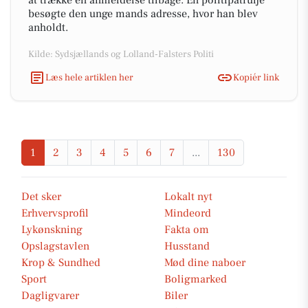
at trække en anmeldelse tilbage. En politipatrulje
besøgte den unge mands adresse, hvor han blev
anholdt.
Kilde: Sydsjællands og Lolland-Falsters Politi
Læs hele artiklen her
Kopiér link
1
2
3
4
5
6
7
...
130
Det sker
Lokalt nyt
Erhvervsprofil
Mindeord
Lykønskning
Fakta om
Opslagstavlen
Husstand
Krop & Sundhed
Mød dine naboer
Sport
Boligmarked
Dagligvarer
Biler