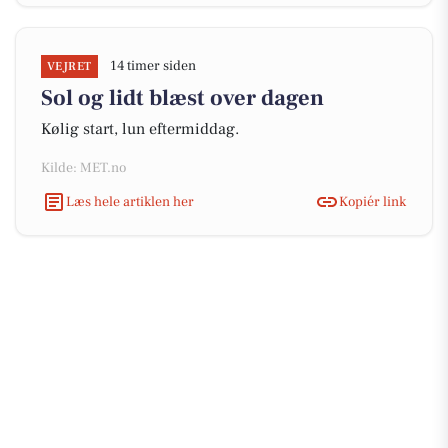
14 timer siden
VEJRET
Sol og lidt blæst over dagen
Kølig start, lun eftermiddag.
Kilde: MET.no
Læs hele artiklen her
Kopiér link