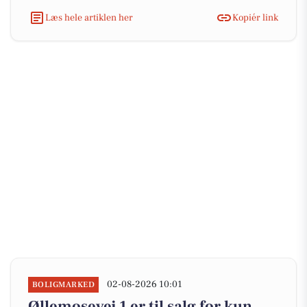
Læs hele artiklen her
Kopiér link
02-08-2026 10:01
BOLIGMARKED
Øllemosevej 1 er til salg for kun