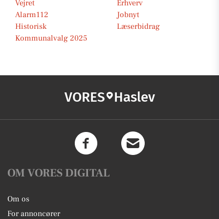
Vejret
Erhverv
Alarm112
Jobnyt
Historisk
Læserbidrag
Kommunalvalg 2025
VORES
Haslev
OM VORES DIGITAL
Om os
For annoncører