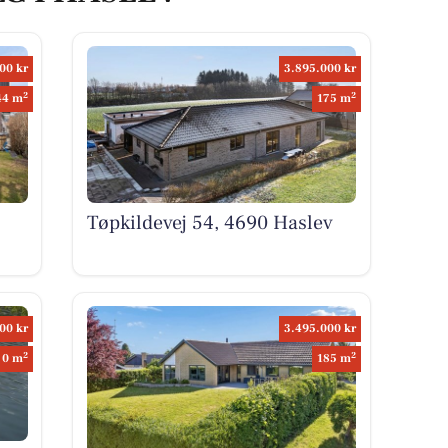
00 kr
3.895.000 kr
2
2
44 m
175 m
Tøpkildevej 54, 4690 Haslev
00 kr
3.495.000 kr
2
2
0 m
185 m