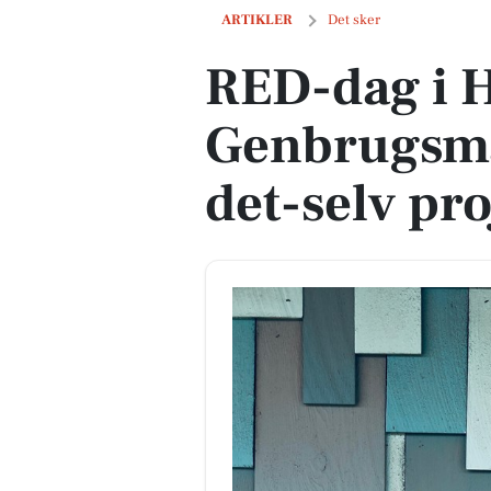
RED-dag i Haslev: Genbrugsmaterialer t
ARTIKLER
Det sker
RED-dag i H
Genbrugsmat
det-selv pro