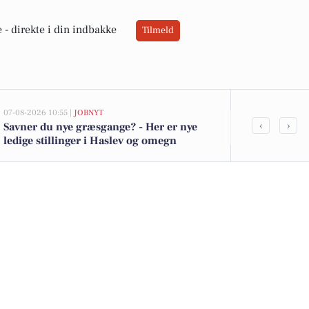
 -
direkte i din indbakke
Tilmeld
07-08-2026 10:55 |
JOBNYT
07-08-2026 07:06
‹
›
Savner du nye græsgange? - Her er nye
Udforsk Gisse
ledige stillinger i Haslev og omegn
porcelænss