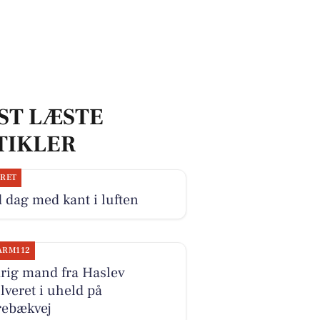
ST LÆSTE
TIKLER
JRET
 dag med kant i luften
ARM112
rig mand fra Haslev
lveret i uheld på
rebækvej