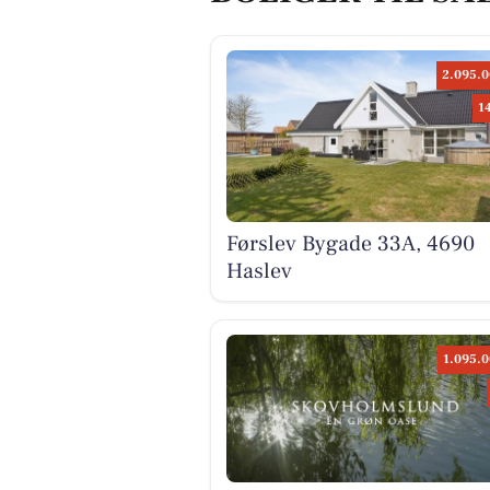
2.095.0
1
Førslev Bygade 33A, 4690
Haslev
1.095.0