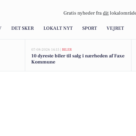
Gratis nyheder fra
dit
lokalområde
V
DET SKER
LOKALT NYT
SPORT
VEJRET
07-08-2026 14:15 |
BILER
10 dyreste biler til salg i nærheden af Faxe
Kommune