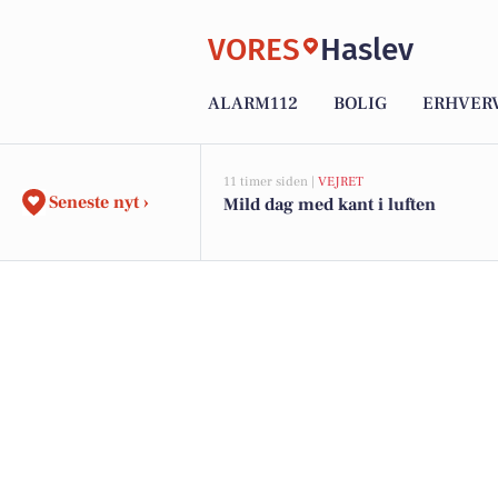
VORES
Haslev
ALARM112
BOLIG
ERHVER
11 timer siden |
VEJRET
Seneste nyt ›
Mild dag med kant i luften