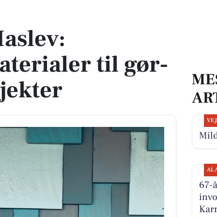
il gør-det-selv projekter
aslev:
erialer til gør-
ME
jekter
AR
VE
Mild
AL
67-å
invo
Kar