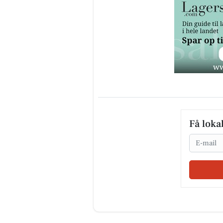
Få loka
Email