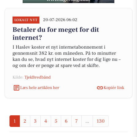
20-07-2026 06:02
LOKALT NYT
Betaler du for meget for dit
internet?
I Haslev koster et nyt internetabonnement i
gennemsnit 382 kr. om måneden. På to minutter
kan du se, hvad nyt internet koster for dig lige nu –
og om der er penge at spare ved at skifte.
Kilde:
TjekBredbånd
Læs hele artiklen her
Kopiér link
1
2
3
4
5
6
7
...
130