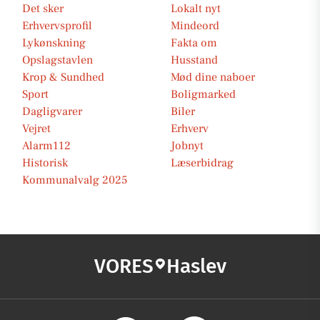
Det sker
Lokalt nyt
Erhvervsprofil
Mindeord
Lykønskning
Fakta om
Opslagstavlen
Husstand
Krop & Sundhed
Mød dine naboer
Sport
Boligmarked
Dagligvarer
Biler
Vejret
Erhverv
Alarm112
Jobnyt
Historisk
Læserbidrag
Kommunalvalg 2025
VORES
Haslev