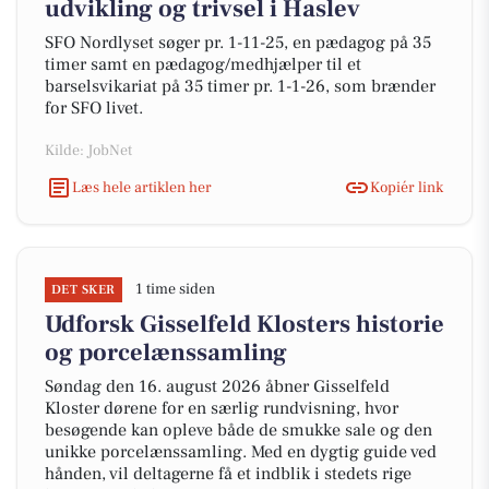
udvikling og trivsel i Haslev
SFO Nordlyset søger pr. 1-11-25, en pædagog på 35
timer samt en pædagog/medhjælper til et
barselsvikariat på 35 timer pr. 1-1-26, som brænder
for SFO livet.
Kilde: JobNet
Læs hele artiklen her
Kopiér link
1 time siden
DET SKER
Udforsk Gisselfeld Klosters historie
og porcelænssamling
Søndag den 16. august 2026 åbner Gisselfeld
Kloster dørene for en særlig rundvisning, hvor
besøgende kan opleve både de smukke sale og den
unikke porcelænssamling. Med en dygtig guide ved
hånden, vil deltagerne få et indblik i stedets rige