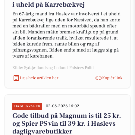
i uheld på Karrebækvej
En 67-årig mand fra Haslev var involveret i et uheld
på Karrebækvej lige uden for Næstved, da han kørte
med en bådtrailer med en motorbåd spændt efter
sin bil. Manden måtte bremse kraftigt op på grund
af den forankørende trafik, hvilket resulterede i, at
båden kurede frem, ramte bilen og røg af
påhængsvognen. Båden endte med at lægge sig på
tværs af kørebanen.
Kilde: Sydsjællands og Lolland-Falsters Politi
Læs hele artiklen her
Kopiér link
02-08-2026 16:02
DAGLIGVARER
Gode tilbud på Magnum is til 25 kr.
og Spier PS vin til 39 kr. i Haslevs
dagligvarebutikker