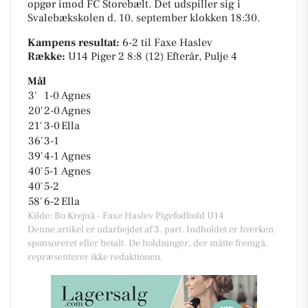
opgør imod FC Storebælt. Det udspiller sig i
Svalebækskolen
d. 10. september klokken 18:30.
Kampens resultat:
6-2
til Faxe Haslev
Række:
U14 Piger 2 8:8 (12) Efterår, Pulje 4
Mål
3'
1-0
Agnes
20'
2-0
Agnes
21'
3-0
Ella
36'
3-1
39'
4-1
Agnes
40'
5-1
Agnes
40'
5-2
58'
6-2
Ella
Kilde: Bo Krejnå - Faxe Haslev Pigefodbold U14
Denne artikel er udarbejdet af 3. part. Indholdet er hverken
sponsoreret eller betalt. De holdninger, der måtte fremgå,
repræsenterer ikke redaktionen.