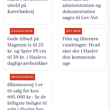
uheld på
administration og
Karrebækvej
dokumentation
søges til Lev-Vel
DAGLIGVARER
DET SKER
Gode tilbud på
Film og litterære
Magnum is til 25
vandringer: Hvad
kr. og Spier PS vin
sker der i Haslev
til 39 kr. i Haslevs
den kommende
dagligvarebutikker
uge
BOLIGMARKED
Øllemosevej 1 er
til salg for kun
695.000 kr.: Se de
billigste boliger til
salg i Haslev her