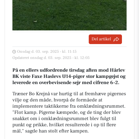
Del artikel
Onsdag d. 03. sep. 2025 - kl. 11:15
Opdateret onsdag d. 03. sep. 2025 - kl. 12:05
På en ellers udfordrende tirsdag aften mod Hårlev
BK viste Faxe Haslevs U14-piger stor kampgejst og
leverede en overbevisende sejr med cifrene 6-2.
Træner Bo Krejnå var hurtig til at fremhæve pigernes
vilje og den måde, hvorpå de formåede at
implementere taktikkerne fra omklædningsrummet.
"Flot kamp. Pigerne kæmpede, og de ting der blev
snakket om i omklædningsrummet blev fulgt til
punkt og prikke, hvilket resulterede i op til flere
mål," sagde han stolt efter kampen.