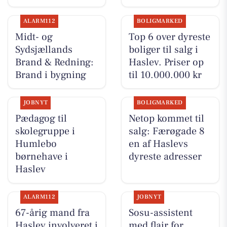
ALARM112
BOLIGMARKED
Midt- og
Top 6 over dyreste
Sydsjællands
boliger til salg i
Brand & Redning:
Haslev. Priser op
Brand i bygning
til 10.000.000 kr
JOBNYT
BOLIGMARKED
Pædagog til
Netop kommet til
skolegruppe i
salg: Færøgade 8
Humlebo
en af Haslevs
børnehave i
dyreste adresser
Haslev
ALARM112
JOBNYT
67-årig mand fra
Sosu-assistent
Haslev involveret i
med flair for