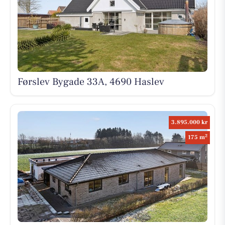
Førslev Bygade 33A, 4690 Haslev
3.895.000 kr
2
175 m