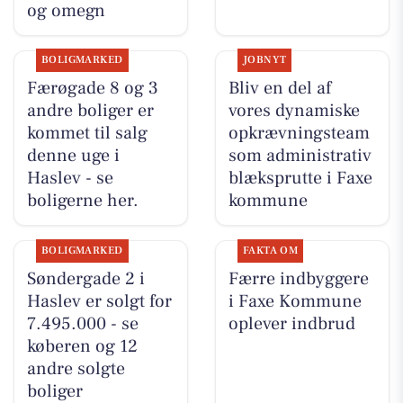
og omegn
BOLIGMARKED
JOBNYT
Færøgade 8 og 3
Bliv en del af
andre boliger er
vores dynamiske
kommet til salg
opkrævningsteam
denne uge i
som administrativ
Haslev - se
blæksprutte i Faxe
boligerne her.
kommune
BOLIGMARKED
FAKTA OM
Søndergade 2 i
Færre indbyggere
Haslev er solgt for
i Faxe Kommune
7.495.000 - se
oplever indbrud
køberen og 12
andre solgte
boliger