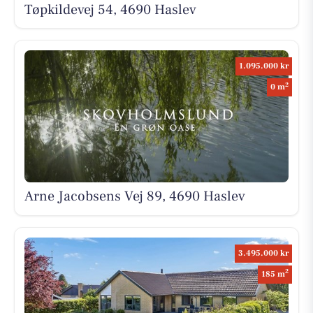
Tøpkildevej 54, 4690 Haslev
1.095.000 kr
2
0 m
Arne Jacobsens Vej 89, 4690 Haslev
3.495.000 kr
2
185 m