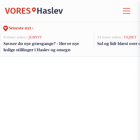
VORES
Haslev
Seneste nyt ›
9 timer siden |
JOBNYT
14 timer siden |
VEJRET
Savner du nye græsgange? - Her er nye
Sol og lidt blæst over
ledige stillinger i Haslev og omegn