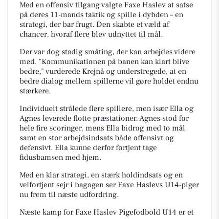
Med en offensiv tilgang valgte Faxe Haslev at satse
på deres 11-mands taktik og spille i dybden – en
strategi, der bar frugt. Den skabte et væld af
chancer, hvoraf flere blev udnyttet til mål.
Der var dog stadig småting, der kan arbejdes videre
med. "Kommunikationen på banen kan klart blive
bedre," vurderede Krejnå og understregede, at en
bedre dialog mellem spillerne vil gøre holdet endnu
stærkere.
Individuelt strålede flere spillere, men især Ella og
Agnes leverede flotte præstationer. Agnes stod for
hele fire scoringer, mens Ella bidrog med to mål
samt en stor arbejdsindsats både offensivt og
defensivt. Ella kunne derfor fortjent tage
fidusbamsen med hjem.
Med en klar strategi, en stærk holdindsats og en
velfortjent sejr i bagagen ser Faxe Haslevs U14-piger
nu frem til næste udfordring.
Næste kamp for Faxe Haslev Pigefodbold U14 er et