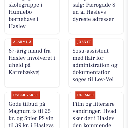
skolegruppe i
salg: Færøgade 8
Humlebo
en af Haslevs
børnehave i
dyreste adresser
Haslev
ALARM112
JOBNYT
67-årig mand fra
Sosu-assistent
Haslev involveret i
med flair for
uheld på
administration og
Karrebækvej
dokumentation
søges til Lev-Vel
DAGLIGVARER
DET SKER
Gode tilbud på
Film og litterære
Magnum is til 25
vandringer: Hvad
kr. og Spier PS vin
sker der i Haslev
til 39 kr. i Haslevs
den kommende