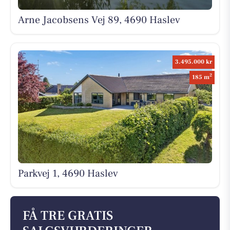
Arne Jacobsens Vej 89, 4690 Haslev
3.495.000 kr
2
185 m
Parkvej 1, 4690 Haslev
FÅ TRE GRATIS