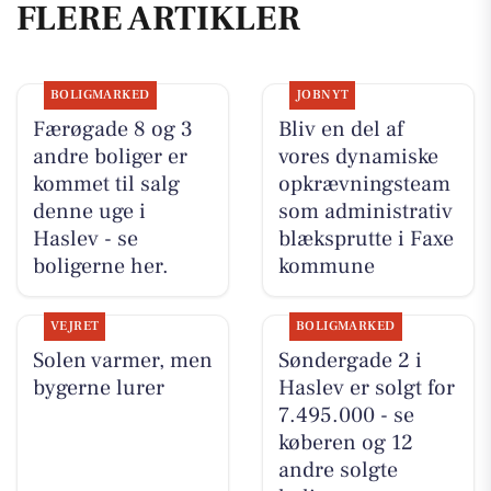
FLERE ARTIKLER
BOLIGMARKED
JOBNYT
Færøgade 8 og 3
Bliv en del af
andre boliger er
vores dynamiske
kommet til salg
opkrævningsteam
denne uge i
som administrativ
Haslev - se
blæksprutte i Faxe
boligerne her.
kommune
VEJRET
BOLIGMARKED
Solen varmer, men
Søndergade 2 i
bygerne lurer
Haslev er solgt for
7.495.000 - se
køberen og 12
andre solgte