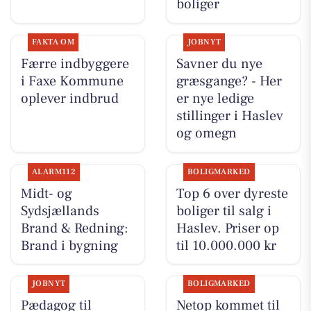
boliger
FAKTA OM
JOBNYT
Færre indbyggere
Savner du nye
i Faxe Kommune
græsgange? - Her
oplever indbrud
er nye ledige
stillinger i Haslev
og omegn
ALARM112
BOLIGMARKED
Midt- og
Top 6 over dyreste
Sydsjællands
boliger til salg i
Brand & Redning:
Haslev. Priser op
Brand i bygning
til 10.000.000 kr
JOBNYT
BOLIGMARKED
Pædagog til
Netop kommet til