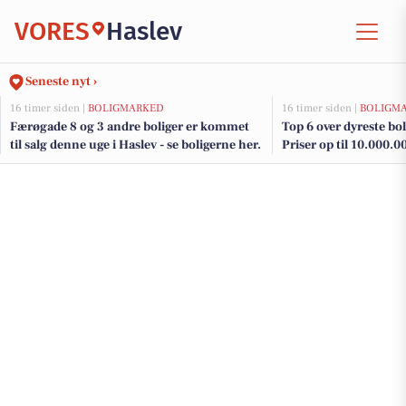
VORES
Haslev
Seneste nyt ›
16 timer siden |
BOLIGMARKED
16 timer siden |
BOLIGM
Færøgade 8 og 3 andre boliger er kommet
Top 6 over dyreste boli
til salg denne uge i Haslev - se boligerne her.
Priser op til 10.000.0