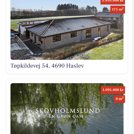
3.895.000 kr
2
175 m
Tøpkildevej 54, 4690 Haslev
1.095.000 kr
2
0 m