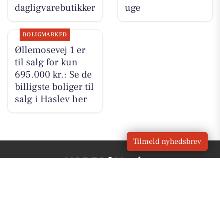
dagligvarebutikker
uge
BOLIGMARKED
Øllemosevej 1 er
til salg for kun
695.000 kr.: Se de
billigste boliger til
salg i Haslev her
Tilmeld nyhedsbrev
VORES
Haslev