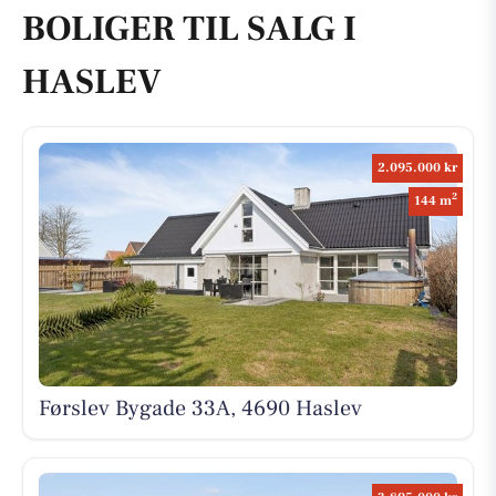
BOLIGER TIL SALG I
HASLEV
2.095.000 kr
2
144 m
Førslev Bygade 33A, 4690 Haslev