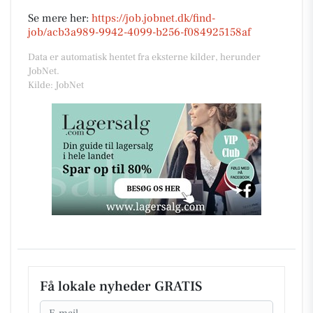
Se mere her:
https://job.jobnet.dk/find-
job/acb3a989-9942-4099-b256-f084925158af
Data er automatisk hentet fra eksterne kilder, herunder
JobNet.
Kilde: JobNet
Få lokale nyheder GRATIS
Email