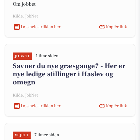
Om jobbet
Kilde: JobNet
Læs hele artiklen her
Kopiér link
1 time siden
JOBNYT
Savner du nye græsgange? - Her er
nye ledige stillinger i Haslev og
omegn
Kilde: JobNet
Læs hele artiklen her
Kopiér link
7 timer siden
VEJRET