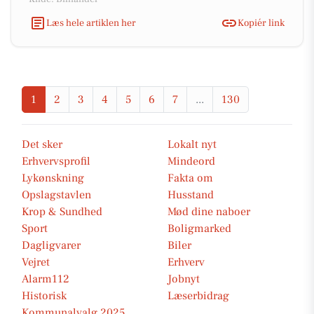
Læs hele artiklen her
Kopiér link
1
2
3
4
5
6
7
...
130
Det sker
Lokalt nyt
Erhvervsprofil
Mindeord
Lykønskning
Fakta om
Opslagstavlen
Husstand
Krop & Sundhed
Mød dine naboer
Sport
Boligmarked
Dagligvarer
Biler
Vejret
Erhverv
Alarm112
Jobnyt
Historisk
Læserbidrag
Kommunalvalg 2025