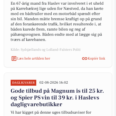
En 67-årig mand fra Haslev var involveret i et uheld
på Karrebækvej lige uden for Næstved, da han kørte
med en bådtrailer med en motorbåd spændt efter
sin bil. Manden måtte bremse kraftigt op på grund
af den forankørende trafik, hvilket resulterede i, at
båden kurede frem, ramte bilen og røg af
påhængsvognen. Båden endte med at lægge sig på
tværs af kørebanen.
Kilde: Sydsjællands og Lolland-Falsters Politi
Læs hele artiklen her
Kopiér link
02-08-2026 16:02
DAGLIGVARER
Gode tilbud på Magnum is til 25 kr.
og Spier PS vin til 39 kr. i Haslevs
dagligvarebutikker
Vi har kigget på denne uges tilbudsaviser for