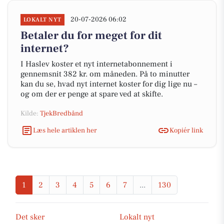
20-07-2026 06:02
LOKALT NYT
Betaler du for meget for dit
internet?
I Haslev koster et nyt internetabonnement i
gennemsnit 382 kr. om måneden. På to minutter
kan du se, hvad nyt internet koster for dig lige nu –
og om der er penge at spare ved at skifte.
Kilde:
TjekBredbånd
Læs hele artiklen her
Kopiér link
1
2
3
4
5
6
7
...
130
Det sker
Lokalt nyt