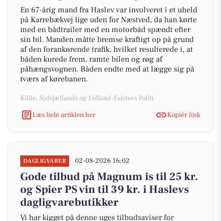
En 67-årig mand fra Haslev var involveret i et uheld
på Karrebækvej lige uden for Næstved, da han kørte
med en bådtrailer med en motorbåd spændt efter
sin bil. Manden måtte bremse kraftigt op på grund
af den forankørende trafik, hvilket resulterede i, at
båden kurede frem, ramte bilen og røg af
påhængsvognen. Båden endte med at lægge sig på
tværs af kørebanen.
Kilde: Sydsjællands og Lolland-Falsters Politi
Læs hele artiklen her
Kopiér link
02-08-2026 16:02
DAGLIGVARER
Gode tilbud på Magnum is til 25 kr.
og Spier PS vin til 39 kr. i Haslevs
dagligvarebutikker
Vi har kigget på denne uges tilbudsaviser for