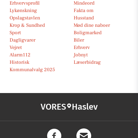
Erhvervsprofil
Mindeord
Lykønskning
Fakta om
Opslagstavlen
Husstand
Krop & Sundhed
Mød dine naboer
Sport
Boligmarked
Dagligvarer
Biler
Vejret
Erhverv
Alarm112
Jobnyt
Historisk
Læserbidrag
Kommunalvalg 2025
VORES
Haslev