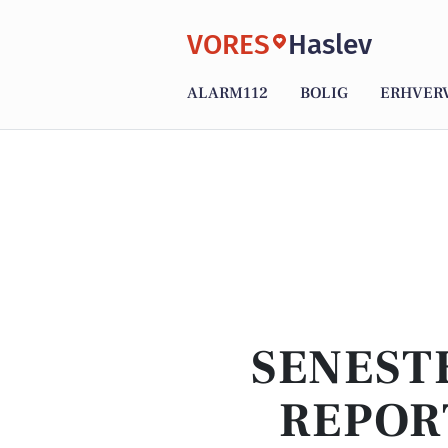
VORES
Haslev
ALARM112
BOLIG
ERHVER
SENEST
REPOR