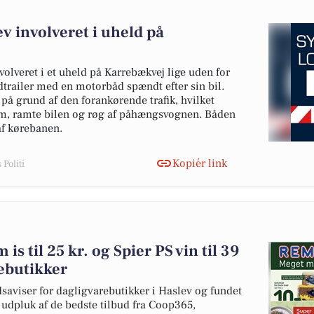
v involveret i uheld på
volveret i et uheld på Karrebækvej lige uden for
trailer med en motorbåd spændt efter sin bil.
å grund af den forankørende trafik, hvilket
rem, ramte bilen og røg af påhængsvognen. Båden
af kørebanen.
Kopiér link
Politi
s til 25 kr. og Spier PS vin til 39
rebutikker
dsaviser for dagligvarebutikker i Haslev og fundet
t udpluk af de bedste tilbud fra Coop365,