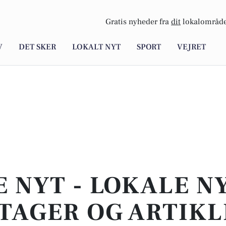
Gratis nyheder fra
dit
lokalområde
V
DET SKER
LOKALT NYT
SPORT
VEJRET
E NYT - LOKALE N
TAGER OG ARTIKL