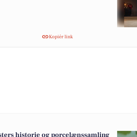
Kopiér link
sters historie og porcelænssamling