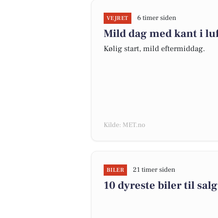
6 timer siden
VEJRET
Mild dag med kant i lu
Kølig start, mild eftermiddag.
Kilde: MET.no
21 timer siden
BILER
10 dyreste biler til s