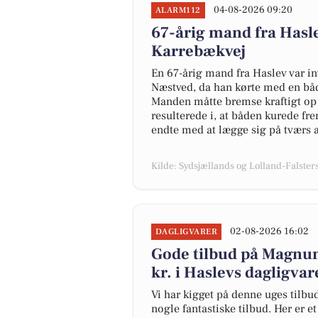
04-08-2026 09:20
ALARM112
67-årig mand fra Hasle
Karrebækvej
En 67-årig mand fra Haslev var in
Næstved, da han kørte med en båd
Manden måtte bremse kraftigt op p
resulterede i, at båden kurede f
endte med at lægge sig på tværs 
Kilde: Sydsjællands og Lolland-Falsters 
02-08-2026 16:02
DAGLIGVARER
Gode tilbud på Magnum i
kr. i Haslevs dagligva
Vi har kigget på denne uges tilbu
nogle fantastiske tilbud. Her er e