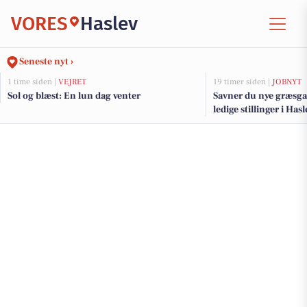
VORES
Haslev
Seneste nyt ›
1 time siden |
VEJRET
19 timer siden |
JOBNYT
Sol og blæst: En lun dag venter
Savner du nye græsga
ledige stillinger i Ha