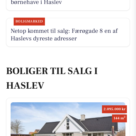
børnehave i Haslev
BOLIGMARKED
Netop kommet til salg: Færøgade 8 en af
Haslevs dyreste adresser
BOLIGER TIL SALG I
HASLEV
2.095.000 kr
2
144 m