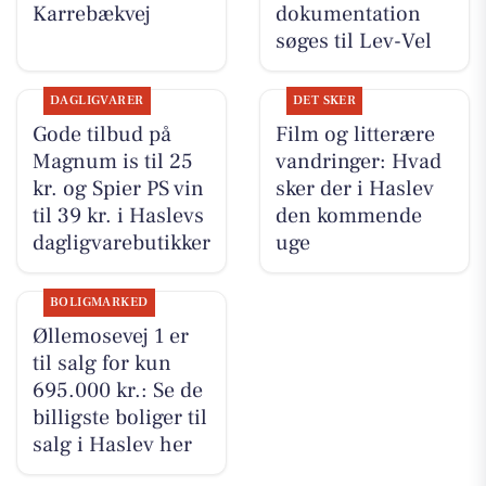
Karrebækvej
dokumentation
søges til Lev-Vel
DAGLIGVARER
DET SKER
Gode tilbud på
Film og litterære
Magnum is til 25
vandringer: Hvad
kr. og Spier PS vin
sker der i Haslev
til 39 kr. i Haslevs
den kommende
dagligvarebutikker
uge
BOLIGMARKED
Øllemosevej 1 er
til salg for kun
695.000 kr.: Se de
billigste boliger til
salg i Haslev her