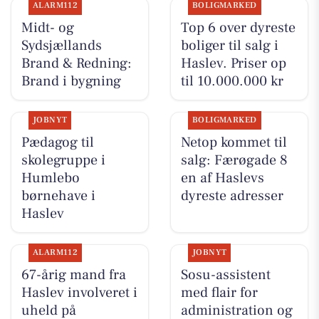
ALARM112
BOLIGMARKED
Midt- og
Top 6 over dyreste
Sydsjællands
boliger til salg i
Brand & Redning:
Haslev. Priser op
Brand i bygning
til 10.000.000 kr
JOBNYT
BOLIGMARKED
Pædagog til
Netop kommet til
skolegruppe i
salg: Færøgade 8
Humlebo
en af Haslevs
børnehave i
dyreste adresser
Haslev
ALARM112
JOBNYT
67-årig mand fra
Sosu-assistent
Haslev involveret i
med flair for
uheld på
administration og