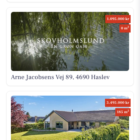
1.095.000 kr
2
0 m
Arne Jacobsens Vej 89, 4690 Haslev
3.495.000 kr
2
185 m