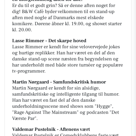
Er du til et godt grin? Så er denne aften noget for
dig! B&W Café byder velkommen til en stand-up
aften med nogle af Danmarks mest elskede
komikere. Dørene åbner kl. 19.00, og showet starter
kl. 20.00.
Lasse Rimmer - Det skarpe hoved
Lasse Rimmer er kendt for sine velovervejede jokes
og hurtige replikker. Han har været en del af den
danske stand-up scene næsten fra begyndelsen og
har underholdt med både store turnéer og populære
tv-programmer.
Martin Nørgaard - Samfundskritisk humor
Martin Nørgaard er kendt for sin alsidige,
samfundskritiske og intelligente tilgang til humor.
Han har været en fast del af den danske
underholdningsscene med shows som "Hygge",
"Rage Against The Mainstream" og podcasten "Det
Værste Par".
Valdemar Pustelnik - Aftenens vært
Valdemar Pustelnik er Comedyklubbens faste vært,