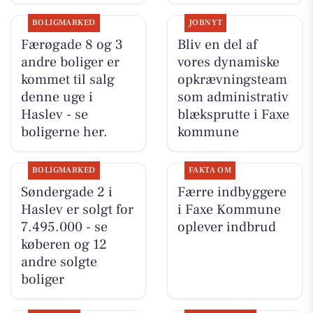
BOLIGMARKED
JOBNYT
Færøgade 8 og 3
Bliv en del af
andre boliger er
vores dynamiske
kommet til salg
opkrævningsteam
denne uge i
som administrativ
Haslev - se
blæksprutte i Faxe
boligerne her.
kommune
BOLIGMARKED
FAKTA OM
Søndergade 2 i
Færre indbyggere
Haslev er solgt for
i Faxe Kommune
7.495.000 - se
oplever indbrud
køberen og 12
andre solgte
boliger