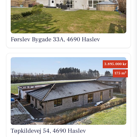
Førslev Bygade 33A, 4690 Haslev
3.895.000 kr
2
175 m
Tøpkildevej 54, 4690 Haslev