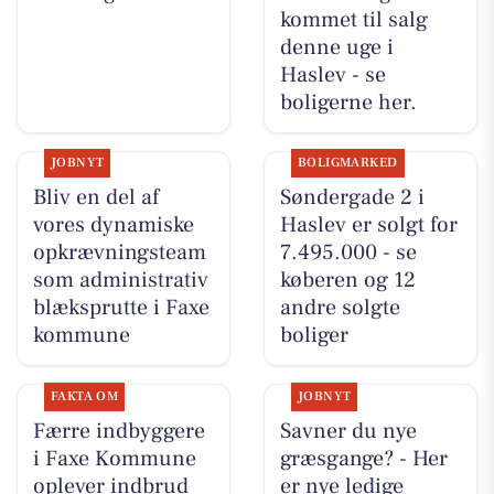
kommet til salg
denne uge i
Haslev - se
boligerne her.
JOBNYT
BOLIGMARKED
Bliv en del af
Søndergade 2 i
vores dynamiske
Haslev er solgt for
opkrævningsteam
7.495.000 - se
som administrativ
køberen og 12
blæksprutte i Faxe
andre solgte
kommune
boliger
FAKTA OM
JOBNYT
Færre indbyggere
Savner du nye
i Faxe Kommune
græsgange? - Her
oplever indbrud
er nye ledige