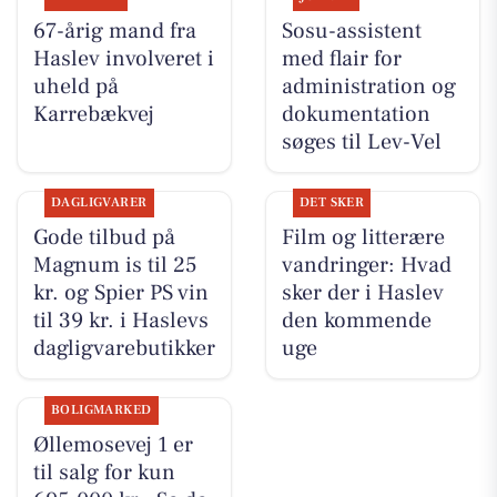
67-årig mand fra
Sosu-assistent
Haslev involveret i
med flair for
uheld på
administration og
Karrebækvej
dokumentation
søges til Lev-Vel
DAGLIGVARER
DET SKER
Gode tilbud på
Film og litterære
Magnum is til 25
vandringer: Hvad
kr. og Spier PS vin
sker der i Haslev
til 39 kr. i Haslevs
den kommende
dagligvarebutikker
uge
BOLIGMARKED
Øllemosevej 1 er
til salg for kun