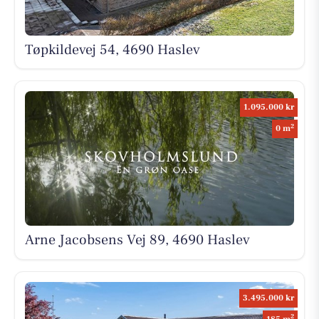
Tøpkildevej 54, 4690 Haslev
1.095.000 kr
2
0 m
Arne Jacobsens Vej 89, 4690 Haslev
3.495.000 kr
2