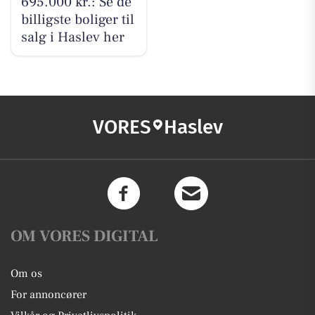
695.000 kr.: Se de
billigste boliger til
salg i Haslev her
VORES
Haslev
OM VORES DIGITAL
Om os
For annoncører