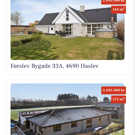
2.095.000 kr
2
144 m
Førslev Bygade 33A, 4690 Haslev
3.895.000 kr
2
175 m