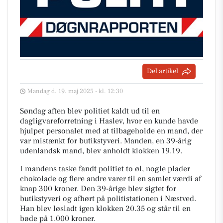
Del artikel
Mandag d. 19. maj 2025 - kl. 12:30
Søndag aften blev politiet kaldt ud til en
dagligvareforretning i Haslev, hvor en kunde havde
hjulpet personalet med at tilbageholde en mand, der
var mistænkt for butikstyveri. Manden, en 39-årig
udenlandsk mand, blev anholdt klokken 19.19.
I mandens taske fandt politiet to øl, nogle plader
chokolade og flere andre varer til en samlet værdi af
knap 300 kroner. Den 39-årige blev sigtet for
butikstyveri og afhørt på politistationen i Næstved.
Han blev løsladt igen klokken 20.35 og står til en
bøde på 1.000 kroner.