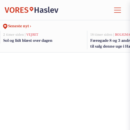
VORES
Haslev
Seneste nyt ›
2 timer siden |
VEJRET
18 timer siden |
BOLIGM
Sol og lidt blæst over dagen
Færøgade 8 og 3 andr
til salg denne uge i Ha