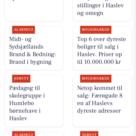
stillinger i Haslev
og omegn
ALARM112
BOLIGMARKED
Midt- og
Top 6 over dyreste
Sydsjællands
boliger til salg i
Brand & Redning:
Haslev. Priser op
Brand i bygning
til 10.000.000 kr
JOBNYT
BOLIGMARKED
Pædagog til
Netop kommet til
skolegruppe i
salg: Færøgade 8
Humlebo
en af Haslevs
børnehave i
dyreste adresser
Haslev
ALARM112
JOBNYT