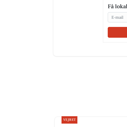
Få loka
Email
VEJRET