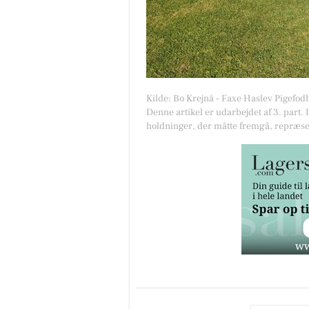
Kilde: Bo Krejnå - Faxe Haslev Pigefod
Denne artikel er udarbejdet af 3. part. 
holdninger, der måtte fremgå, repræse