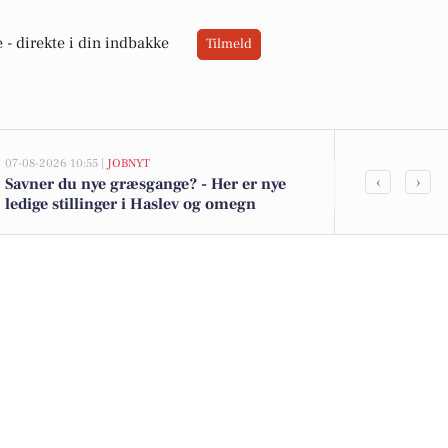
 -
direkte i din indbakke
Tilmeld
07-08-2026 10:55 |
JOBNYT
07-08-2026 07:06
‹
›
Savner du nye græsgange? - Her er nye
Udforsk Gisse
ledige stillinger i Haslev og omegn
porcelænss