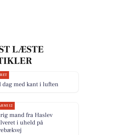
ST LÆSTE
TIKLER
JRET
 dag med kant i luften
ARM112
rig mand fra Haslev
lveret i uheld på
rebækvej