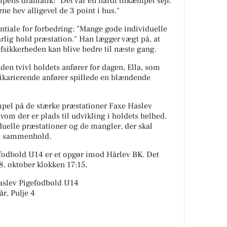
pens dramatik: "Det var en hårdt tilkæmpet sejr.
e hev alligevel de 3 point i hus."
entiale for forbedring: "Mange gode individuelle
rlig hold præstation." Han lægger vægt på, at
fsikkerheden kan blive bedre til næste gang.
den tvivl holdets anfører for dagen, Ella, som
ikarierende anfører spillede en blændende
empel på de stærke præstationer Faxe Haslev
om der er plads til udvikling i holdets helhed.
elle præstationer og de mangler, der skal
ts sammenhold.
fodbold U14 er et opgør imod Hårlev BK. Det
8. oktober klokken 17:15.
Haslev Pigefodbold U14
år, Pulje 4