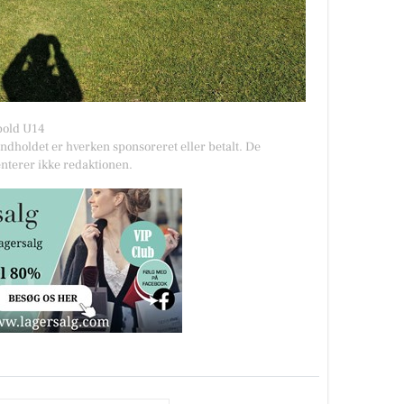
bold U14
Indholdet er hverken sponsoreret eller betalt. De
nterer ikke redaktionen.