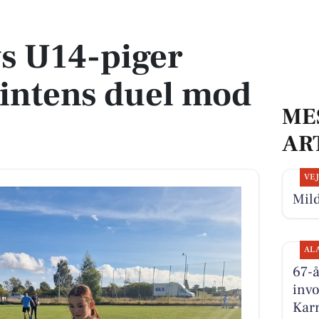
ntens duel mod Borup IF
s U14-piger
i intens duel mod
ME
AR
VE
Mild
AL
67-å
invo
Kar