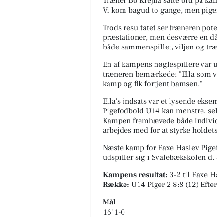
Træner Bo Krejnå satte ord på kam
Vi kom bagud to gange, men pigern
Trods resultatet ser træneren pot
præstationer, men desværre en då
både sammenspillet, viljen og træ
En af kampens nøglespillere var u
træneren bemærkede: "Ella som v
kamp og fik fortjent bamsen."
Ella's indsats var et lysende eks
Pigefodbold U14 kan mønstre, selv
Kampen fremhævede både individu
arbejdes med for at styrke holde
Næste kamp for Faxe Haslev Pige
udspiller sig i
Svalebækskolen
d. 
Kampens resultat:
3-2
til Faxe 
Række:
U14 Piger 2 8:8 (12) Efter
Mål
16'
1-0