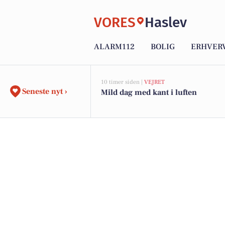
VORES
Haslev
ALARM112
BOLIG
ERHVER
10 timer siden |
VEJRET
Seneste nyt ›
Mild dag med kant i luften