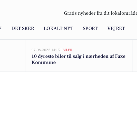
Gratis nyheder fra
dit
lokalområde
V
DET SKER
LOKALT NYT
SPORT
VEJRET
07-08-2026 14:15 |
BILER
10 dyreste biler til salg i nærheden af Faxe
Kommune