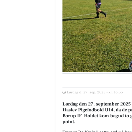
Lørdag d. 27. sep. 2025 - kl. 16:55
Lørdag den 27. september 2025 
Haslev Pigefodbold U14, da de p
Borup IF. Holdet kom bagud to 
point.