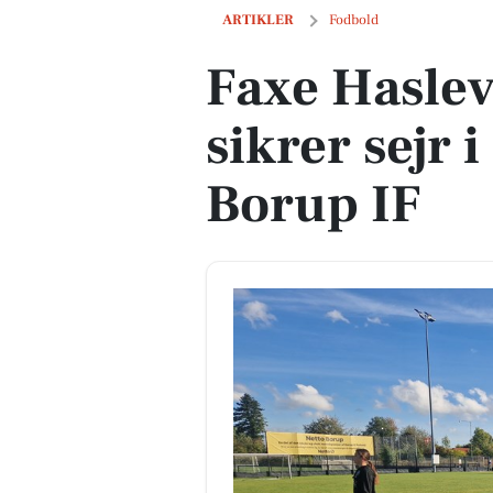
Faxe Haslevs U14-piger sikrer sejr i i
ARTIKLER
Fodbold
Faxe Haslev
sikrer sejr 
Borup IF